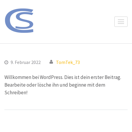
Zum
Inhalt
springen
Soth-Consult – Erfahrungen
Als Seniorberater i.R. stelle ich meine
(Enter
aus 32 Jahren
Erfahrungen aus 32 Jahren
drücken)
Unternehmensberatung
Unternehmensberatung zur Verfügung.
9. Februar 2022
TomTek_73
Willkommen bei WordPress. Dies ist dein erster Beitrag.
Bearbeite oder lösche ihn und beginne mit dem
Schreiben!